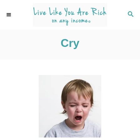
S
k
S
E
i
A
p
R
C
Cry
t
H
o
C
o
n
t
e
n
t